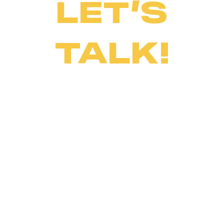
LET’S
TALK!