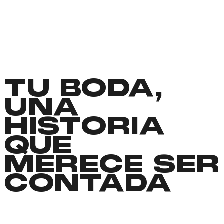
TU BODA,
UNA
HISTORIA
QUE
MERECE SER
CONTADA