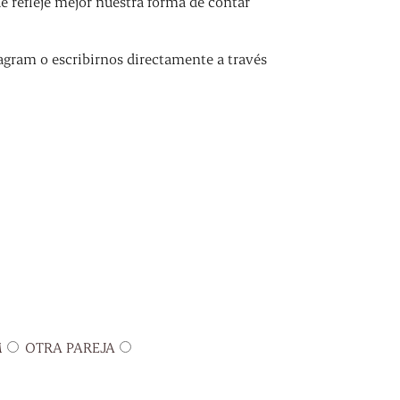
refleje mejor nuestra forma de contar
agram o escribirnos directamente a través
M
OTRA PAREJA