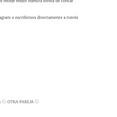
refleje mejor nuestra forma de contar
agram o escribirnos directamente a través
M
OTRA PAREJA