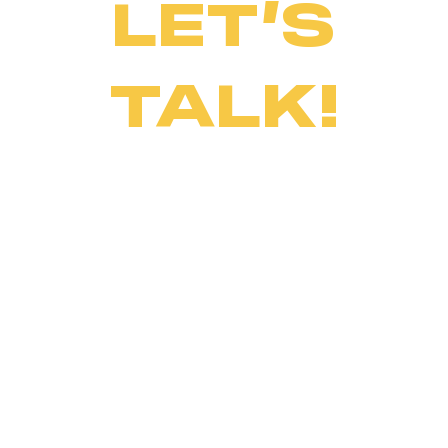
LET’S
TALK!