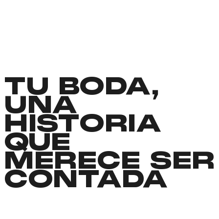
TU BODA,
UNA
HISTORIA
QUE
MERECE SER
CONTADA