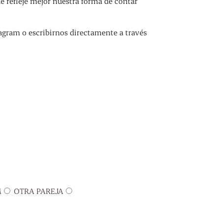
refleje mejor nuestra forma de contar
agram o escribirnos directamente a través
M
OTRA PAREJA