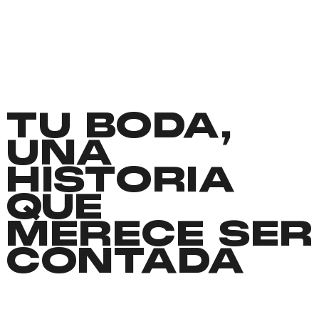
TU BODA,
UNA
HISTORIA
QUE
MERECE SER
CONTADA