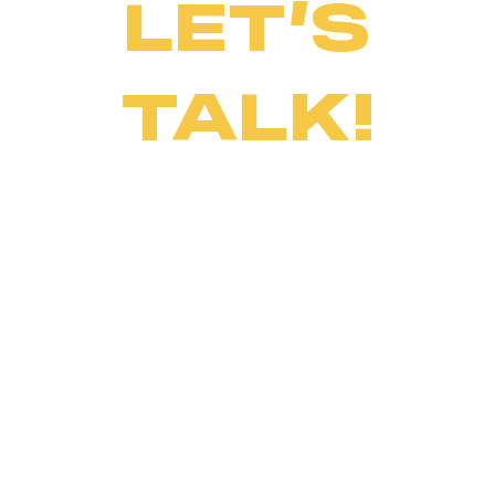
LET’S
TALK!