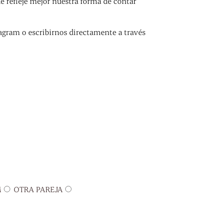
refleje mejor nuestra forma de contar
agram o escribirnos directamente a través
M
OTRA PAREJA