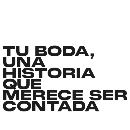
TU BODA,
UNA
HISTORIA
QUE
MERECE SER
CONTADA