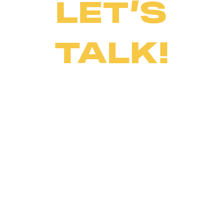
LET’S
TALK!