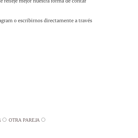
refleje mejor nuestra forma de contar
agram o escribirnos directamente a través
M
OTRA PAREJA