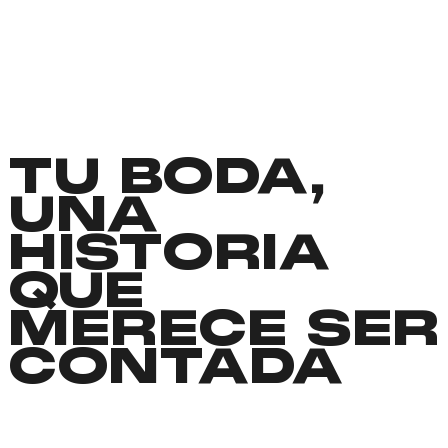
TU BODA,
UNA
HISTORIA
QUE
MERECE SER
CONTADA