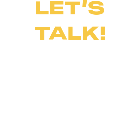
LET’S
TALK!