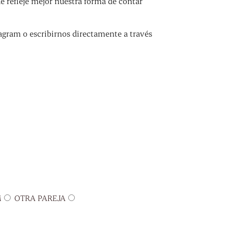
refleje mejor nuestra forma de contar
agram o escribirnos directamente a través
M
OTRA PAREJA