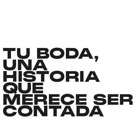
TU BODA,
UNA
HISTORIA
QUE
MERECE SER
CONTADA