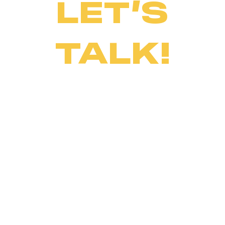
LET’S
TALK!