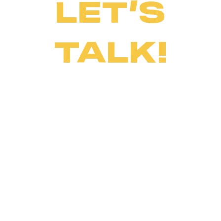
LET’S
TALK!