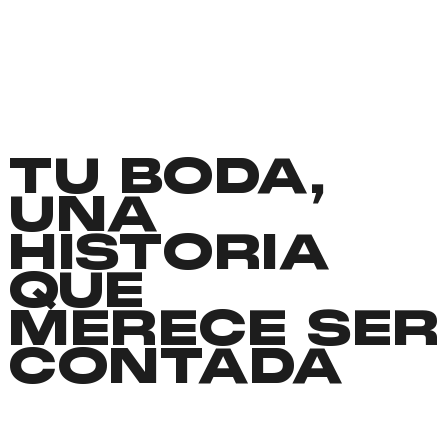
TU BODA,
UNA
HISTORIA
QUE
MERECE SER
CONTADA