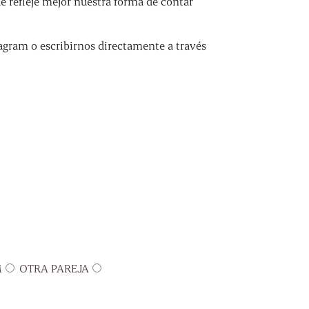
refleje mejor nuestra forma de contar
agram o escribirnos directamente a través
M
OTRA PAREJA