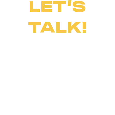
LET’S
TALK!