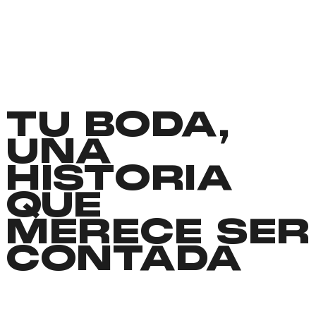
TU BODA,
UNA
HISTORIA
QUE
MERECE SER
CONTADA