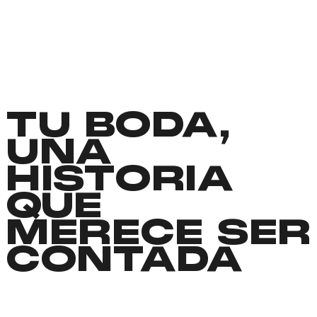
TU BODA,
UNA
HISTORIA
QUE
MERECE SER
CONTADA