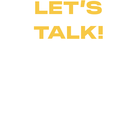
LET’S
TALK!