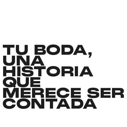
TU BODA,
UNA
HISTORIA
QUE
MERECE SER
CONTADA