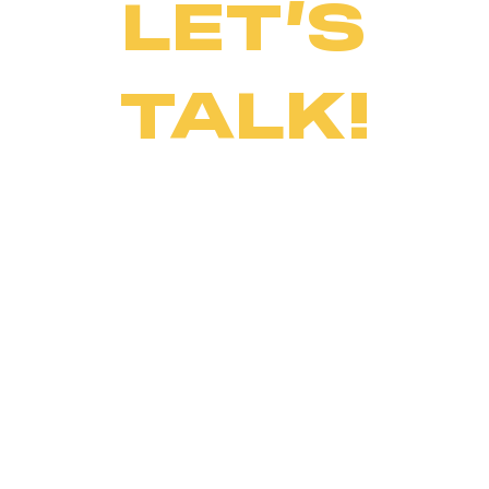
LET’S
TALK!