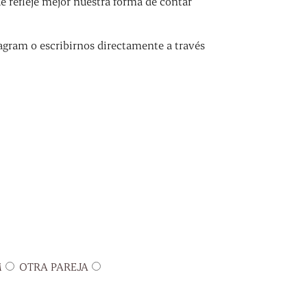
refleje mejor nuestra forma de contar
agram o escribirnos directamente a través
M
OTRA PAREJA