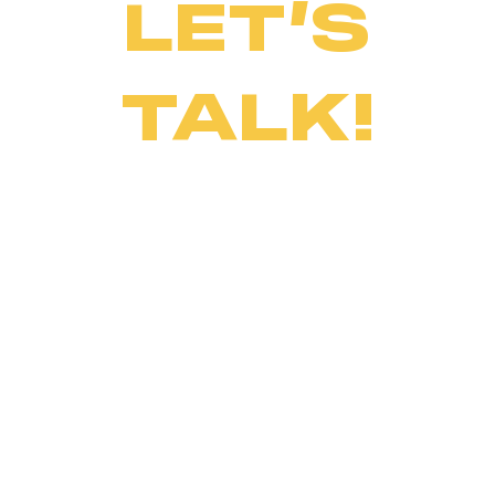
LET’S
TALK!