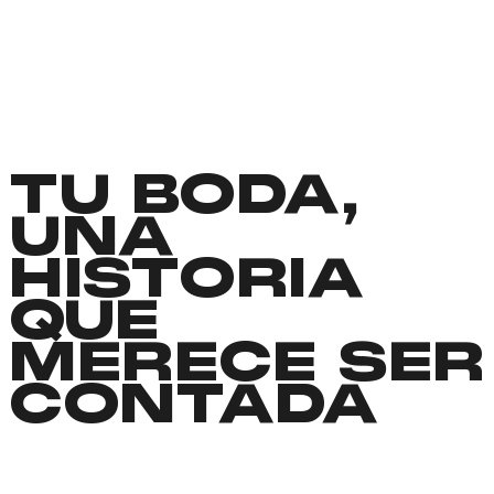
TU BODA,
UNA
HISTORIA
QUE
MERECE SER
CONTADA