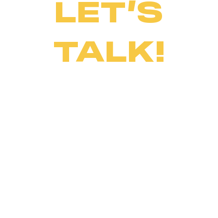
LET’S
TALK!