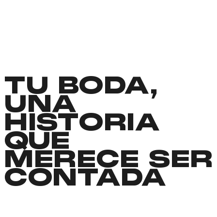
TU BODA,
UNA
HISTORIA
QUE
MERECE SER
CONTADA