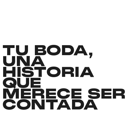
TU BODA,
UNA
HISTORIA
QUE
MERECE SER
CONTADA