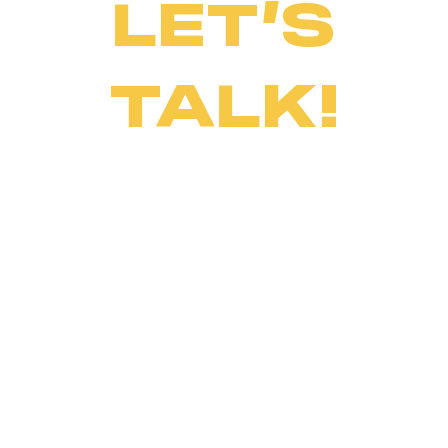
LET’S
TALK!