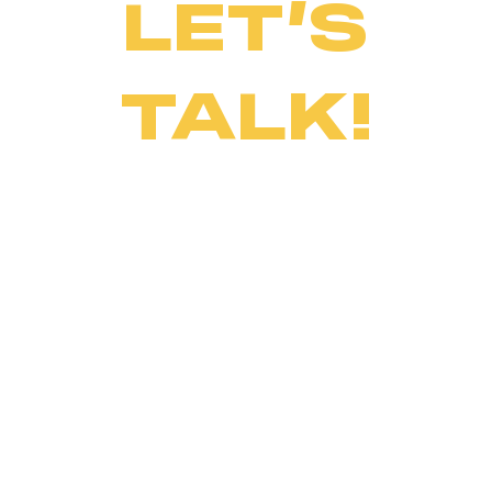
LET’S
TALK!