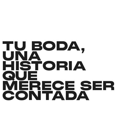
TU BODA,
UNA
HISTORIA
QUE
MERECE SER
CONTADA