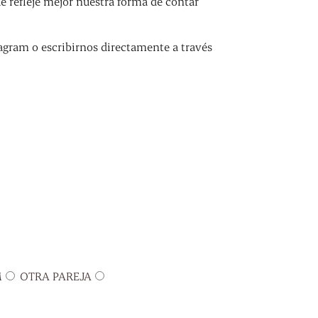
refleje mejor nuestra forma de contar
agram o escribirnos directamente a través
M
OTRA PAREJA