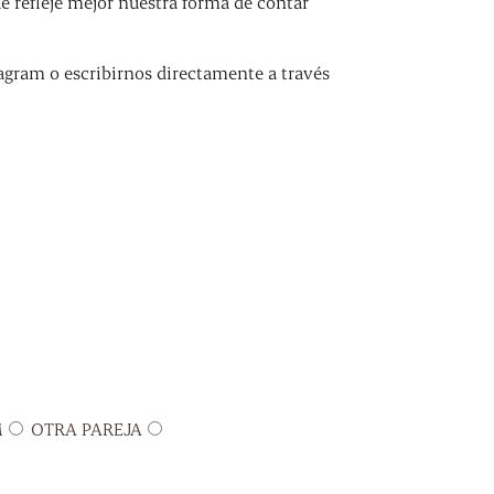
refleje mejor nuestra forma de contar
agram o escribirnos directamente a través
M
OTRA PAREJA