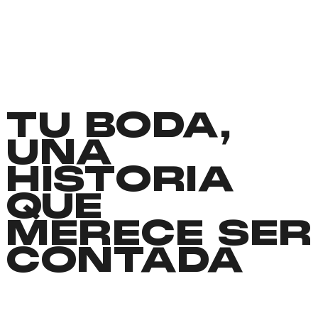
TU BODA,
UNA
HISTORIA
QUE
MERECE SER
CONTADA