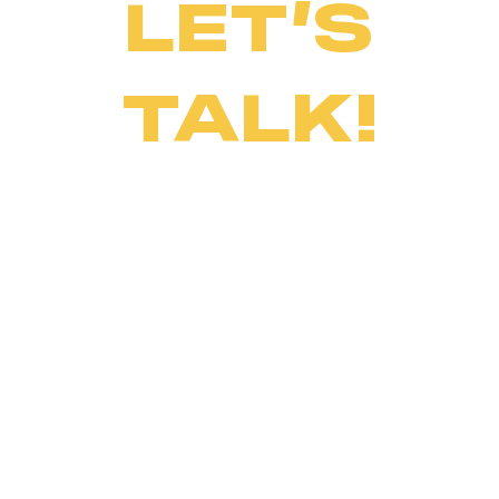
LET’S
TALK!