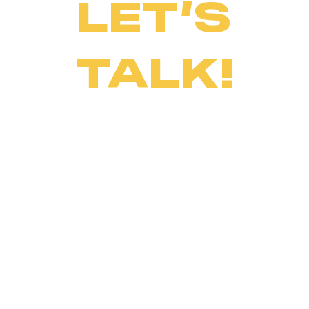
LET’S
TALK!