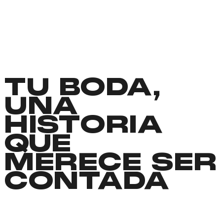
TU BODA,
UNA
HISTORIA
QUE
MERECE SER
CONTADA