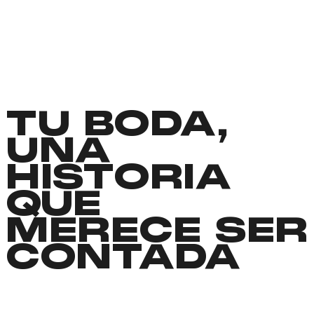
TU BODA,
UNA
HISTORIA
QUE
MERECE SER
CONTADA