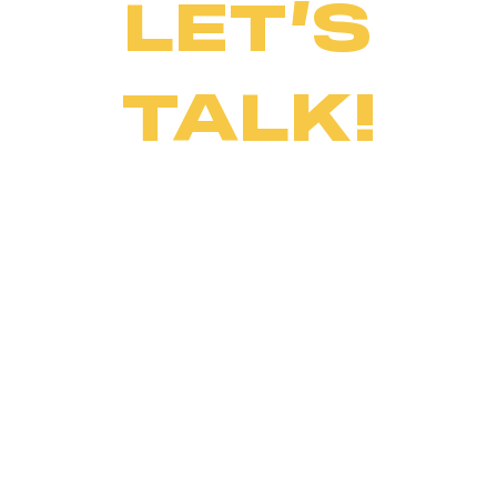
LET’S
TALK!