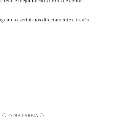
refleje mejor nuestra forma de contar
agram o escribirnos directamente a través
M
OTRA PAREJA