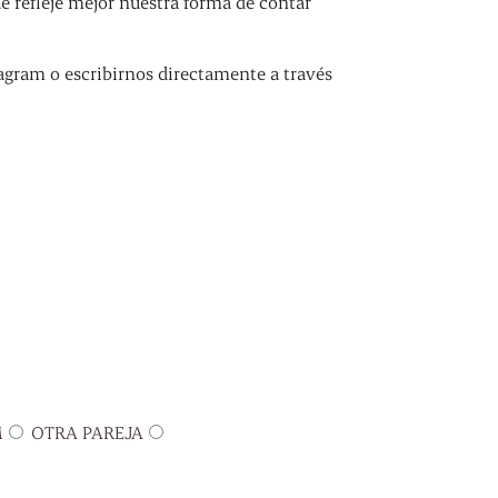
refleje mejor nuestra forma de contar
agram o escribirnos directamente a través
M
OTRA PAREJA