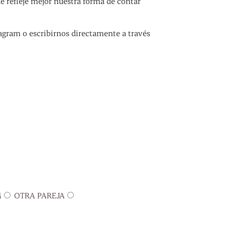
refleje mejor nuestra forma de contar
agram o escribirnos directamente a través
M
OTRA PAREJA