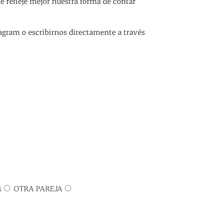
refleje mejor nuestra forma de contar
agram o escribirnos directamente a través
M
OTRA PAREJA