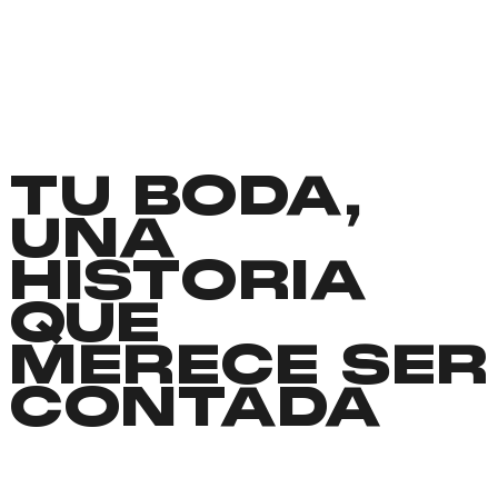
TU BODA,
UNA
HISTORIA
QUE
MERECE SER
CONTADA