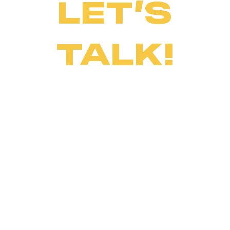
LET’S
TALK!