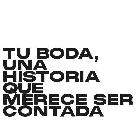
TU BODA,
UNA
HISTORIA
QUE
MERECE SER
CONTADA