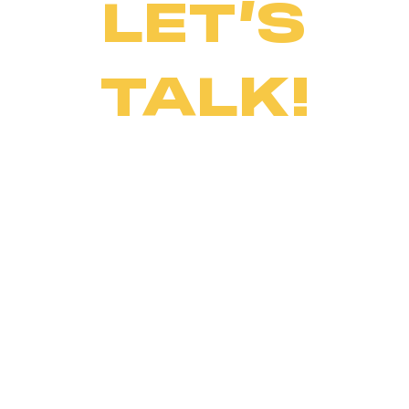
LET’S
TALK!