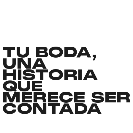
TU BODA,
UNA
HISTORIA
QUE
MERECE SER
CONTADA