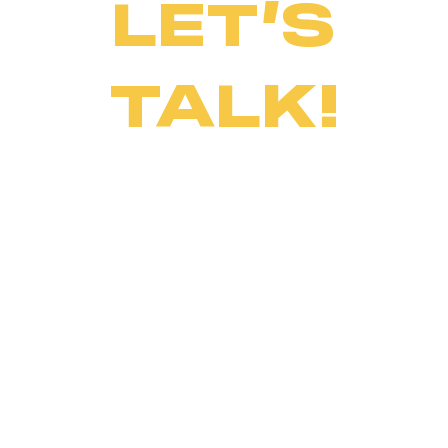
LET’S
TALK!