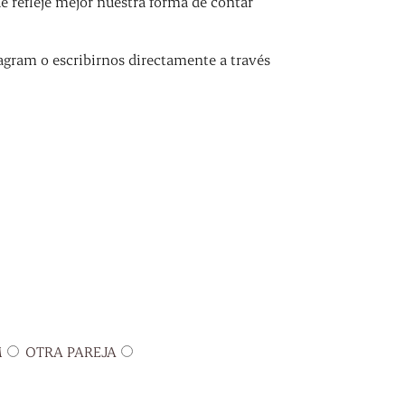
refleje mejor nuestra forma de contar
agram o escribirnos directamente a través
M
OTRA PAREJA