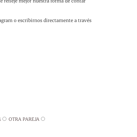
refleje mejor nuestra forma de contar
agram o escribirnos directamente a través
M
OTRA PAREJA