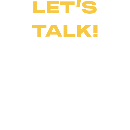
LET’S
TALK!