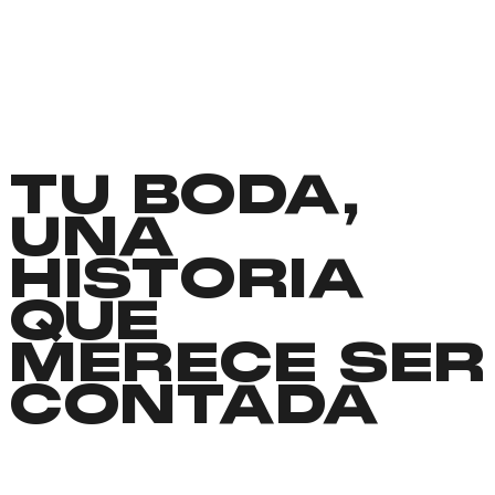
TU BODA,
UNA
HISTORIA
QUE
MERECE SER
CONTADA