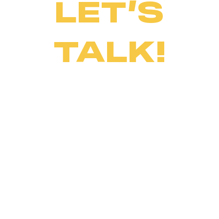
LET’S
TALK!