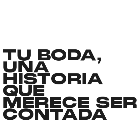
TU BODA,
UNA
HISTORIA
QUE
MERECE SER
CONTADA