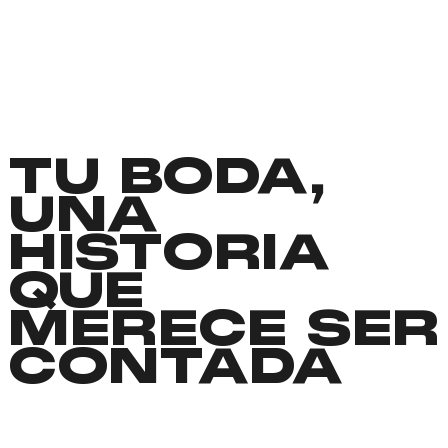
TU BODA,
UNA
HISTORIA
QUE
MERECE SER
CONTADA