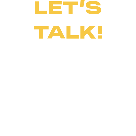
LET’S
TALK!