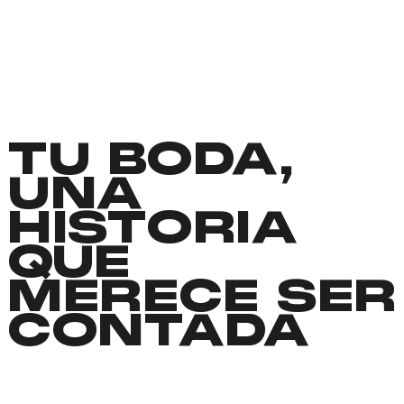
TU BODA,
UNA
HISTORIA
QUE
MERECE SER
CONTADA