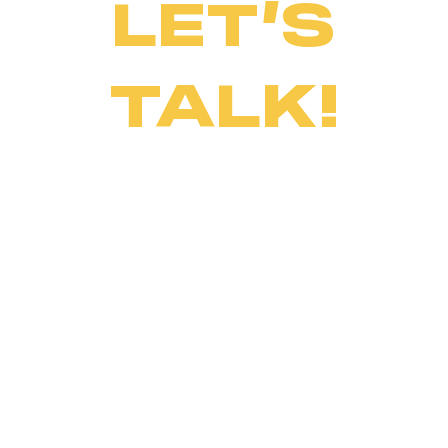
LET’S
TALK!