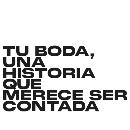
TU BODA,
UNA
HISTORIA
QUE
MERECE SER
CONTADA