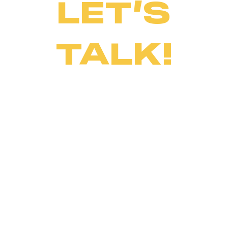
LET’S
TALK!