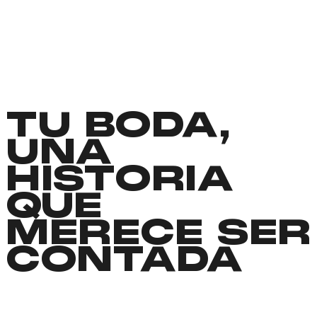
TU BODA,
UNA
HISTORIA
QUE
MERECE SER
CONTADA