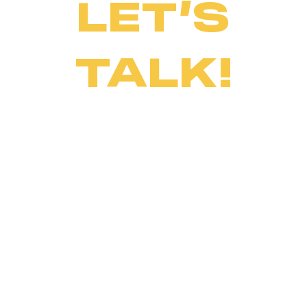
LET’S
TALK!