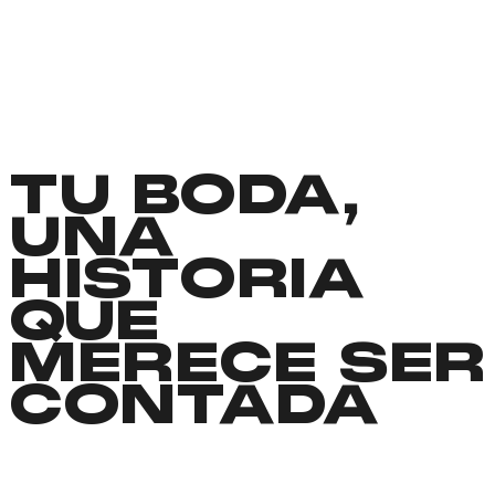
TU BODA,
UNA
HISTORIA
QUE
MERECE SER
CONTADA