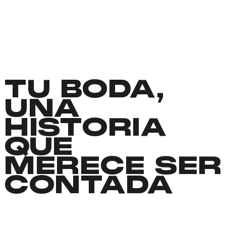
TU BODA,
UNA
HISTORIA
QUE
MERECE SER
CONTADA