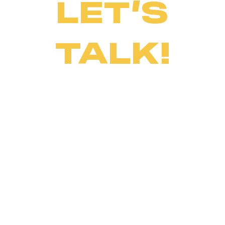
LET’S
TALK!