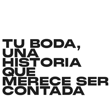
TU BODA,
UNA
HISTORIA
QUE
MERECE SER
CONTADA