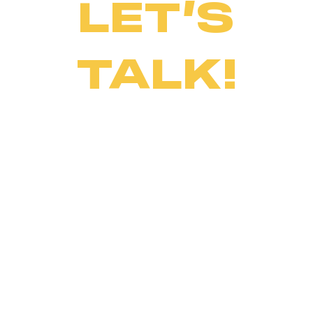
LET’S
TALK!