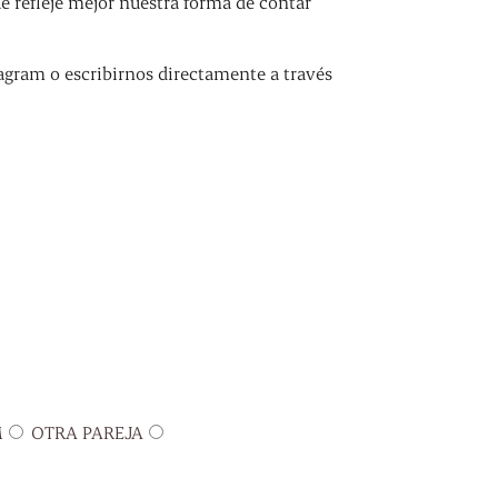
refleje mejor nuestra forma de contar
agram o escribirnos directamente a través
M
OTRA PAREJA