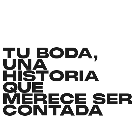
TU BODA,
UNA
HISTORIA
QUE
MERECE SER
CONTADA