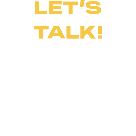
LET’S
TALK!