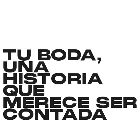
TU BODA,
UNA
HISTORIA
QUE
MERECE SER
CONTADA