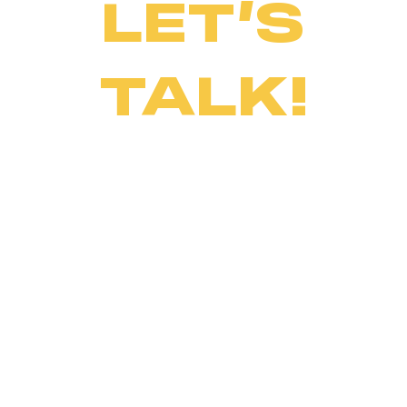
LET’S
TALK!