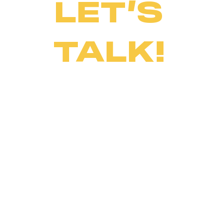
LET’S
TALK!