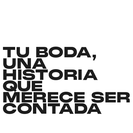
TU BODA,
UNA
HISTORIA
QUE
MERECE SER
CONTADA