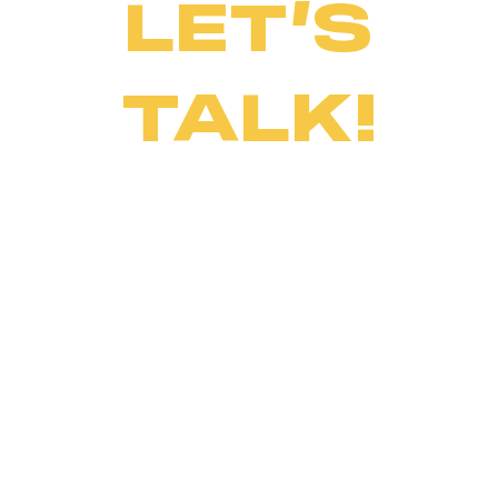
LET’S
TALK!