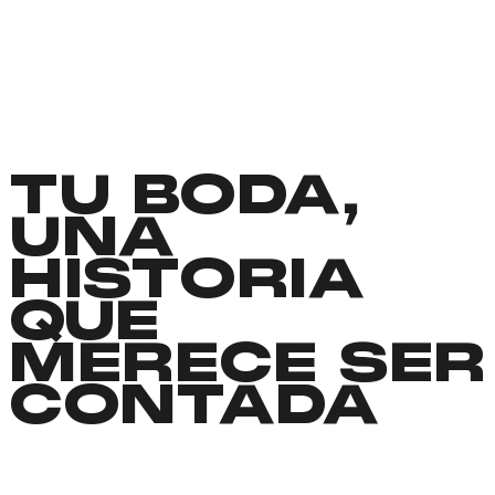
TU BODA,
UNA
HISTORIA
QUE
MERECE SER
CONTADA